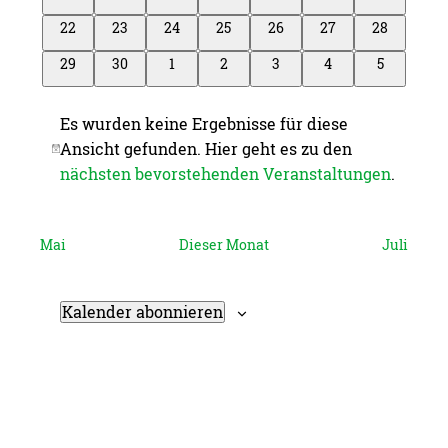
Veranstaltungen
Veranstaltungen
Veranstaltungen
Veranstaltungen
Veranstaltungen
Veranstaltungen
Veranstalt
0
0
0
0
0
0
0
22
23
24
25
26
27
28
Veranstaltungen
Veranstaltungen
Veranstaltungen
Veranstaltungen
Veranstaltungen
Veranstaltungen
Veranstalt
0
0
0
0
0
0
0
29
30
1
2
3
4
5
Veranstaltungen
Veranstaltungen
Veranstaltungen
Veranstaltungen
Veranstaltungen
Veranstaltungen
Veranstal
Es wurden keine Ergebnisse für diese
Ansicht gefunden. Hier geht es zu den
Hinweis
nächsten bevorstehenden Veranstaltungen
.
Mai
Dieser Monat
Juli
Kalender abonnieren