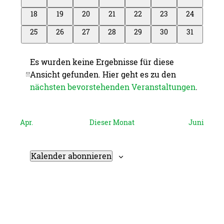
Veranstaltungen
Veranstaltungen
Veranstaltungen
Veranstaltungen
Veranstaltungen
Veranstaltungen
Veranstalt
0
0
0
0
0
0
0
18
19
20
21
22
23
24
Veranstaltungen
Veranstaltungen
Veranstaltungen
Veranstaltungen
Veranstaltungen
Veranstaltungen
Veranstalt
0
0
0
0
0
0
0
25
26
27
28
29
30
31
Veranstaltungen
Veranstaltungen
Veranstaltungen
Veranstaltungen
Veranstaltungen
Veranstaltungen
Veranstalt
Es wurden keine Ergebnisse für diese
Ansicht gefunden. Hier geht es zu den
Hinweis
nächsten bevorstehenden Veranstaltungen
.
Apr.
Dieser Monat
Juni
Kalender abonnieren