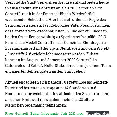
Verl und die Stadt Verl griffen die Idee auf und bieten heute
in allen Stadtteilen Gehtreffs an. Seit 2017 erfreuen sich
Gehtreffs auch in der Emsstadt Rheda-Wiedenbrück
wachsender Beliebtheit. Hier hat sich unter der Regie des
Seniorenbeirates ein fast 15-köpfiges Paten-Team gefunden,
das flankiert vom Wiedenbrücker TV und der VfL Rheda in
beiden Ortsteilen ganzjährig zu Spaziertreffs einlädt. 2019
konnte das Modell Gehtreff in der Gemeinde Steinhagen in
Zusammenarbeit mit der Spvg. Steinhagen und dem Projekt
„Jung trifft Alt“ erfolgreich umgesetzt werden. Zuletzt
konnten im August und September 2020 Gehtreffs in
Gütersloh und Schloß-Holte-Stukenbrock mit je einem Team
engagierter Gehtreffpaten an den Start gehen.
Aktuell engagieren sich nahezu 70 Freiwillige als Gehtreff-
Paten und betreuen an insgesamt 14 Standorten in 6
Kommunen die wöchentlich stattfindenden Spazierrunden,
an denen kreisweit inzwischen mehr als 120 ältere
Menschen regelmäßig teilnehmen.
Flyer_Gehtreff_Bokel_Infostunde_Juli_2021_neu
Herunterladen