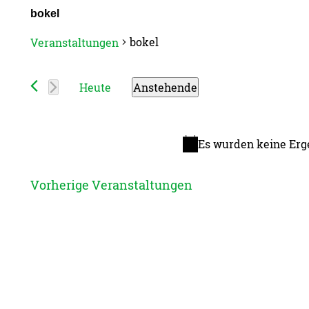
bokel
bokel
Veranstaltungen
Veranstaltungen
Heute
Anstehende
Datum
wählen.
Es wurden keine Erg
Hi
Vorherige
Veranstaltungen