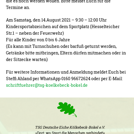
die es noch werden wollen. Bitte meldet Euch für die
Termine an.
Am Samstag, den 14.August 2021 – 9:30 – 12:00 Uhr
Kindersportabzeichen auf dem Sportplatz (Hesselteicher
Str.1 – neben der Feuerwehr)
Für alle Kinder von 0
6 Jahre
bis
(Es kann mit Turnschuhen oder barfuß geturnt werden,
Getränke bitte mitbringen, Eltern dürfen mitmachen oder in
der Sitzecke warten)
Für weitere Informationen und Anmeldung meldet Euch bei
Steffi Ahland per WhatsApp 0160 96672624 oder per E-Mail:
schriftfuehrer@tsg-koelkebeck-bokel.de
TSG Deutsche Eiche Kölkebeck-Bokel e.V.
»Dort, wo Sport die Menschen verbindet!«