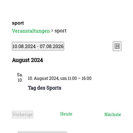
sport
sport
Veranstaltungen
Verans
Ansic
Veranstaltungen
10.08.2024
 - 
07.08.2026
Liste
Ansic
Datum
Navig
August 2024
wählen.
Naviga
Sa.
10. August 2024, um 11:00
–
16:00
10
Tag des Sports
Heute
Veran
Vorherige
Nächste
Veranstaltungen