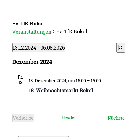
Ev. TfK Bokel
Ev. TfK Bokel
Veranstaltungen
Verans
Ansic
Veranstaltungen
13.12.2024
 - 
06.08.2026
Liste
Ansic
Datum
Navig
Dezember 2024
wählen.
Naviga
Fr.
13. Dezember 2024, um 16:00
–
19:00
13
18. Weihnachtsmarkt Bokel
Heute
Veran
Vorherige
Nächste
Veranstaltungen